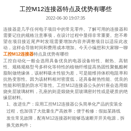
工控M12连接器特点及优势有哪些
2022-06-30 19:07:35
连接器是几乎任何电子项目中的常见零件。了解可用的连接器和
需要记住的规格注意事项，在设计过程中显得非常重要。您不希
望在项目接近尾声时发现需要增加内容并调整项目以适应此改
动，这样会导致时间和费用成本增加。今天小编想和大家聊一聊
工控M12连接器
特点及优势有哪些
工控自动化一般会选用具备优良的电器设备特性、耐热、高韧
性、规格规格型号多样化等特性的植物纤维提高热固性聚氨酯树
脂制做绝缘体，该材料吸水性较为差，可是能维持体积电阻率和
抗热变形性。因为该材料相对密度低，还具备耐热性能、优良的
性能和明显的防水可靠性。工控M12连接器公头的针座会选用煅
烧夹层玻璃材料，孔座的则是煅烧夹层玻璃密封性或是硬质的绝
缘层材料。
1、改进生产：应用工控M12连接器公头简单化产品的安装全
过程，也加强了大批量生产高效率；便于检修：假如某路线
发生常见故障，配有M12连接器时能够迅速断开开关电源，拆
换无效构件；