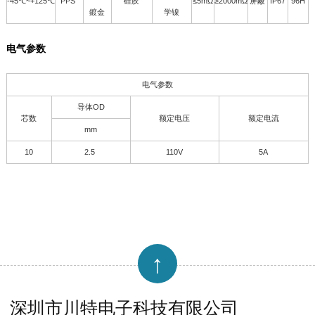
-45℃~+125℃
PPS
硅胶
≤5
mΩ
≥2000
mΩ
屏蔽
IP67
96H
鍍金
学镍
电气参数
电气参数
导体OD
芯数
额定电压
额定电流
mm
10
2.5
110V
5A
↑
深圳市川特电子科技有限公司