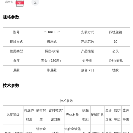
规格参数
型号
CTKKH-JC
安装方式
四螺丝锁
接线方式
铆压式
产品芯数
10
使用类型
插座/板端
产品性别
公头
角度
直头（180度）
针类型
公针/插孔
屏蔽
带屏蔽
接合卡口
螺纹
技术参数
技术参数
绝缘体
插针材
密封材质/
接触
是否
防护
盐雾
温度等级
壳体材质
绝缘阻抗
材质
质
密封圈
电阻
屏蔽
等级
等级
铜合金
铝合金镀化