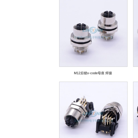
M12后锁x-code母座 焊接