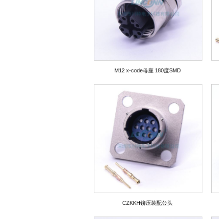
M12 x-code母座 180度SMD
CZKKH铆压装配公头