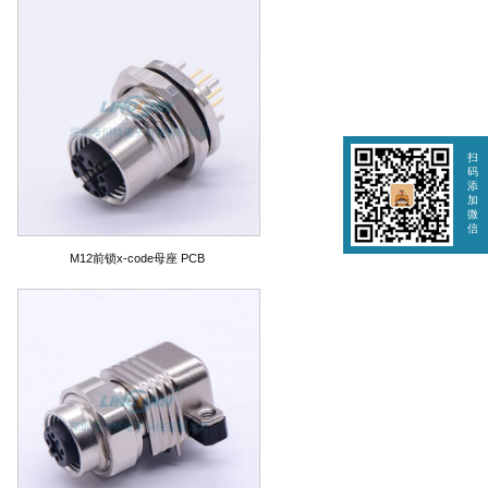
扫
码
添
加
微
信
M12前锁x-code母座 PCB