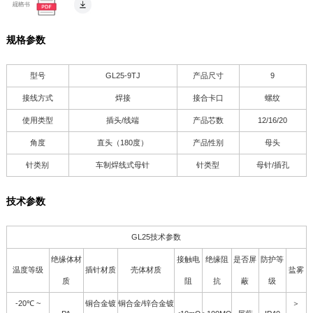
规格参数
型号
GL25-9TJ
产品尺寸
9
接线方式
焊接
接合卡口
螺纹
使用类型
插头/线端
产品芯数
12/16/20
角度
直头（180度）
产品性别
母头
针类别
车制焊线式母针
针类型
母针/插孔
技术参数
GL25技术参数
绝缘体材
接触电
绝缘阻
是否屏
防护等
温度等级
插针材质
壳体材质
盐雾
质
阻
抗
蔽
级
-20℃ ~
铜合金镀
铜合金/锌合金镀
＞